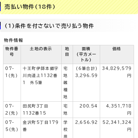
売払い物件(18件)
(1)条件を付さないで売り払う物件
物件情報
物件番
土地の表示
地
面積
価格
号
目
(平方メー
トル)
07-
十王町伊師本郷字
宅
(6筆合計)
34,829,579
1(先)
川向道上1132番
地
3,296.59
円
1 外5筆
雑
種
地
07-
田尻町3丁目
宅
200.54
4,351,718
2(先)
1132番15
地
円
07-
金沢町5丁目179
学
2,656.92
52,341,324
5(先)
番
校
円
用