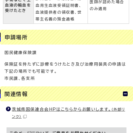
医師が認めた場合
血液の輸血を
血用生血液受領証明書、
のみ適用
受けたとき
血液提供者の領収書、世
帯主名義の預金通帳
申請場所
国民健康保険課
保険証を持たずに診療をうけたとき及び治療用装具の申請は
下記の場所でも可能です。
市民課、各支所
関連情報
茨城県国保連合会HPはこちらからお願いします。
（外部リ
ンク）