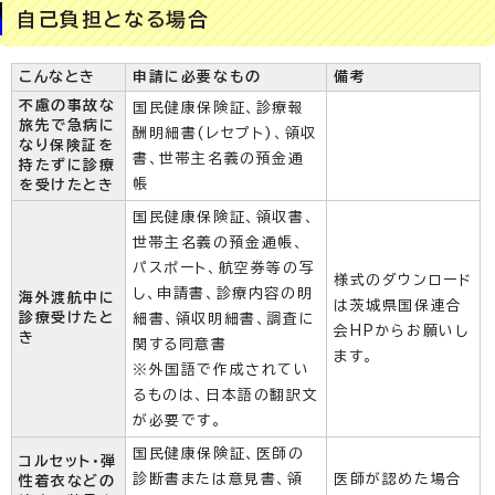
自己負担となる場合
こんなとき
申請に必要なもの
備考
不慮の事故な
国民健康保険証、診療報
旅先で急病に
酬明細書(レセプト)、領収
なり保険証を
書、世帯主名義の預金通
持たずに診療
帳
を受けたとき
国民健康保険証、領収書、
世帯主名義の預金通帳、
パスポート、航空券等の写
様式のダウンロード
し、申請書、診療内容の明
海外渡航中に
は茨城県国保連合
診療受けたと
細書、領収明細書、調査に
会HPからお願いし
き
関する同意書
ます。
※外国語で作成されてい
るものは、日本語の翻訳文
が必要です。
国民健康保険証、医師の
コルセット・弾
診断書または意見書、領
医師が認めた場合
性着衣などの