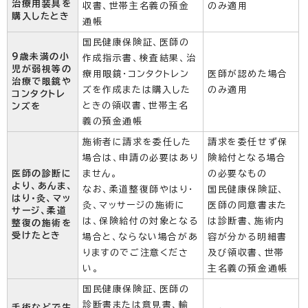
治療用装具を
収書、世帯主名義の預金
のみ適用
購入したとき
通帳
国民健康保険証、医師の
9歳未満の小
作成指示書、検査結果、治
児が弱視等の
療用眼鏡・コンタクトレン
医師が認めた場合
治療で眼鏡や
ズを作成または購入した
のみ適用
コンタクトレ
ときの領収書、世帯主名
ンズを
義の預金通帳
施術者に請求を委任した
請求を委任せず保
場合は、申請の必要はあり
険給付となる場合
医師の診断に
ません。
の必要なもの
より、あんま、
なお、柔道整復師やはり・
国民健康保険証、
はり・灸、マッ
灸、マッサージの施術に
医師の同意書また
サージ、柔道
は、保険給付の対象となる
は診断書、施術内
整復の施術を
受けたとき
場合と、ならない場合があ
容が分かる明細書
りますのでご注意くださ
及び領収書、世帯
い。
主名義の預金通帳
国民健康保険証、医師の
診断書または意見書、輸
手術などで生