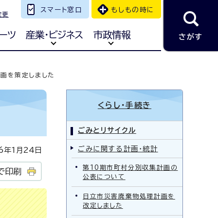
スマート窓口
もしもの時に
変更
ーツ
産業・ビジネス
市政情報
さがす
画を策定しました
くらし・手続き
ごみとリサイクル
ごみに関する計画・統計
年1月24日
第10期市町村分別収集計画の
で印刷
公表について
日立市災害廃棄物処理計画を
改定しました