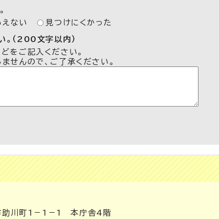
。
いえない
見つけにくかった
。（200文字以内）
などをご記入ください。
しませんので、ご了承ください。
市助川町1－1－1 本庁舎4階