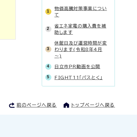
物価高騰対策事業につい
て
省エネ家電の購入費を補
助します
休館日及び運営時間が変
わります(令和8年4月
～)
日立市PR動画を公開
FIGHT11「パスとく」
前のページへ戻る
トップページへ戻る