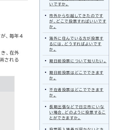
いですか。
市外から引越してきたのです
が、どこで投票すればいいです
か。
が、毎年4
海外に住んでいる方が投票す
るには、どうすればよいです
か。
とき、在外
消される
期日前投票について知りたい。
期日前投票はどこでできます
か。
不在者投票はどこでできます
か。
長期出張などで日立市にいな
い場合、どのように投票するこ
とができますか。
投票所入場券が届かないとき