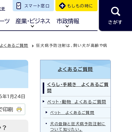
スマート窓口
もしもの時に
変更
ーツ
産業・ビジネス
市政情報
さがす
 よくあるご質問
狂犬病予防注射は、飼い犬が高齢や病
よくあるご質問
くらし・手続き よくあるご質
問
年1月24日
ペット・動物 よくあるご質問
で印刷
ペット よくあるご質問
犬の登録と狂犬病予防注射に
か？
ついて知りたい。