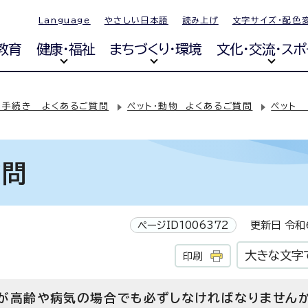
Language
やさしい日本語
読み上げ
文字サイズ・配色
教育
健康・福祉
まちづくり・環境
文化・交流・スポ
・手続き よくあるご質問
ペット・動物 よくあるご質問
ペット
質問
ページID1006372
更新日 令和6
大きな文字
印刷
が高齢や病気の場合でも必ずしなければなりません