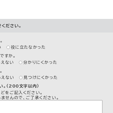
せください。
。
い
役に立たなかった
ですか。
いえない
分かりにくかった
。
いえない
見つけにくかった
。（200文字以内）
などをご記入ください。
しませんので、ご了承ください。