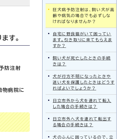
狂犬病予防注射は、飼い犬が高
齢や病気の場合でも必ずしな
ければなりませんか？
自宅に野良猫がいて困ってい
ます。
ます。引き取りに来てもらえま
すか？
飼い犬が死亡したときの手続
きは？
予防注射
犬が行方不明になったときや
迷い犬を保護したときはどうす
ればよいでしょうか？
動物病院に
日立市外から犬を連れて転入
した場合の手続きは？
日立市外へ犬を連れて転出す
る場合の手続きは？
犬のふんに困っているので、立