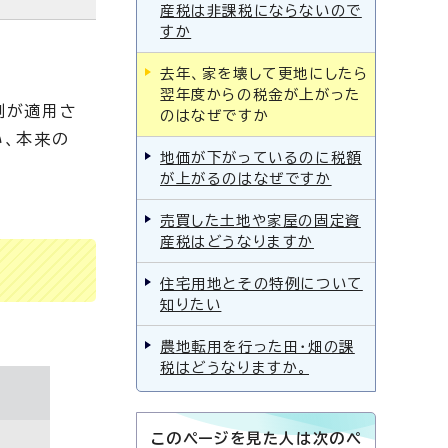
産税は非課税にならないので
すか
去年、家を壊して更地にしたら
翌年度からの税金が上がった
例が適用さ
のはなぜですか
い、本来の
地価が下がっているのに税額
が上がるのはなぜですか
売買した土地や家屋の固定資
産税はどうなりますか
住宅用地とその特例について
知りたい
農地転用を行った田・畑の課
税はどうなりますか。
このページを見た人は次のペ