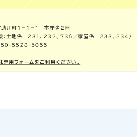
市助川町1－1－1 本庁舎2階
内線：土地係 231、232、736／家屋係 233、234）
50-5528-5055
は専用フォームをご利用ください。