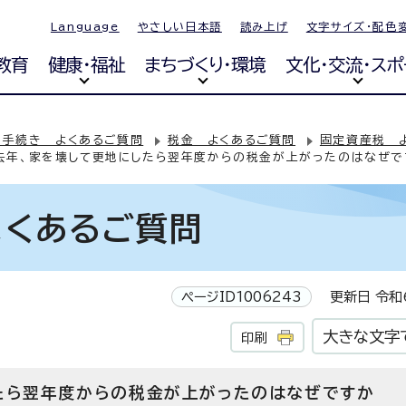
Language
やさしい日本語
読み上げ
文字サイズ・配色
教育
健康・福祉
まちづくり・環境
文化・交流・スポ
・手続き よくあるご質問
税金 よくあるご質問
固定資産税 
去年、家を壊して更地にしたら翌年度からの税金が上がったのはなぜで
よくあるご質問
ページID1006243
更新日 令和6
大きな文字
印刷
たら翌年度からの税金が上がったのはなぜですか