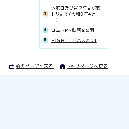
休館日及び運営時間が変
わります(令和8年4月
～)
日立市PR動画を公開
FIGHT11「パスとく」
前のページへ戻る
トップページへ戻る