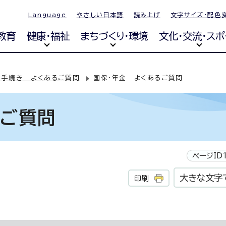
Language
やさしい日本語
読み上げ
文字サイズ・配色
教育
健康・福祉
まちづくり・環境
文化・交流・スポ
・手続き よくあるご質問
国保・年金 よくあるご質問
るご質問
ページID1
大きな文字
印刷