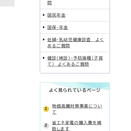
問
国民年金
国保・年金
妊婦・乳幼児健康診査 よく
あるご質問
健診（検診）・予防接種（子育
て） よくあるご質問
よく見られているページ
物価高騰対策事業につい
て
省エネ家電の購入費を補
助します