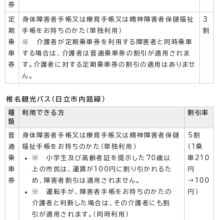
券
定
身体障害者手帳又は療育手帳又は精神障害者保健福祉
3
期
手帳をお持ちのかた（単独利用）
割
乗
※ 介護者が定期乗車券を利用する障害者と同時乗車
車
する場合は、介護者は普通乗車券の割引が適用されま
券
す。介護者に対する定期乗車券の割引の適用はありませ
ん。
椎名観光バス（日立市内路線）
種
利用できる方
割引率
類
普
身体障害者手帳又は療育手帳又は精神障害者保健
5割
通
福祉手帳をお持ちのかた（単独利用）
（1乗
乗
※ 小学生及び高齢者証を提示した70歳以
車210
車
上の市民は、運賃が100円に割り引かれるた
円
券
め、障害者割引は適用されません。
→100
※ 運転手が、障害者手帳をお持ちのかたの
円）
介護者と判断した場合は、その介護者にも割
引が適用されます。（同時利用）