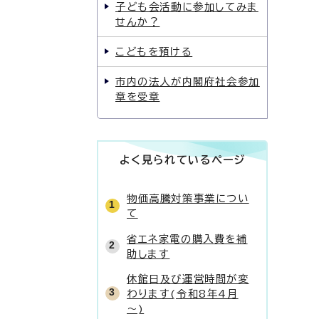
子ども会活動に参加してみま
せんか？
こどもを預ける
市内の法人が内閣府社会参加
章を受章
よく見られているページ
物価高騰対策事業につい
て
省エネ家電の購入費を補
助します
休館日及び運営時間が変
わります(令和8年4月
～)