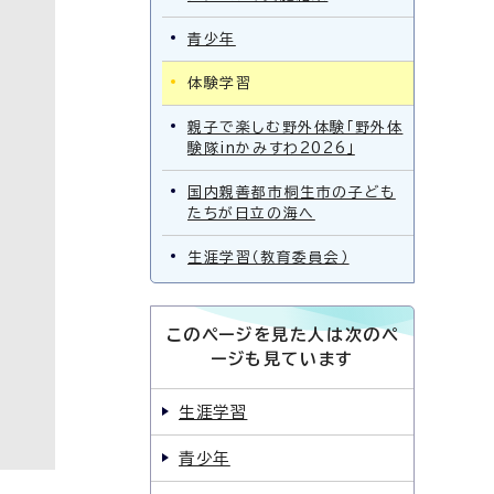
青少年
体験学習
親子で楽しむ野外体験「野外体
験隊inかみすわ2026」
国内親善都市桐生市の子ども
たちが日立の海へ
生涯学習（教育委員会）
このページを見た人は次のペ
ージも見ています
生涯学習
青少年