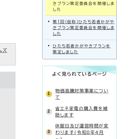
きプラン策定委員会を開催しま
した
第1回（仮称）ひたち若者かがや
きプラン策定委員会を開催しま
した
ひたち若者かがやきプランを
ムズ
策定しました
よく見られているページ
物価高騰対策事業につい
て
省エネ家電の購入費を補
助します
休館日及び運営時間が変
わります(令和8年4月
～)