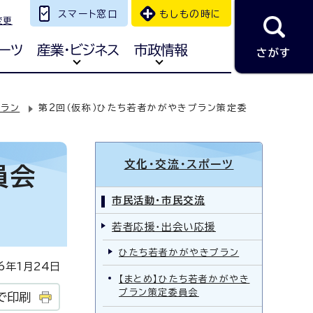
スマート窓口
もしもの時に
変更
ーツ
産業・ビジネス
市政情報
さがす
ラン
第2回（仮称）ひたち若者かがやきプラン策定委
文化・交流・スポーツ
員会
市民活動・市民交流
若者応援・出会い応援
ひたち若者かがやきプラン
年1月24日
【まとめ】ひたち若者かがやき
プラン策定委員会
で印刷