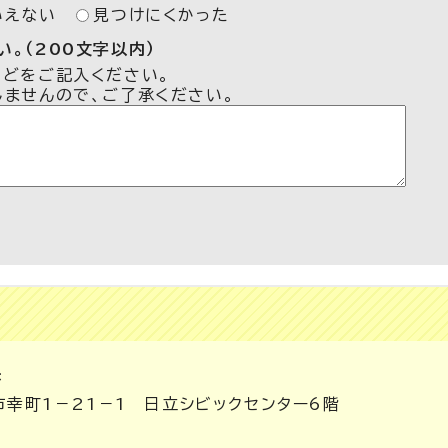
いえない
見つけにくかった
。（200文字以内）
などをご記入ください。
しませんので、ご了承ください。
課
市幸町1－21－1 日立シビックセンター6階