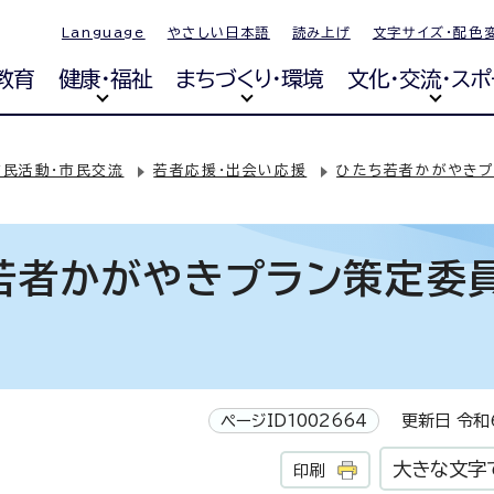
Language
やさしい日本語
読み上げ
文字サイズ・配色
教育
健康・福祉
まちづくり・環境
文化・交流・スポ
市民活動・市民交流
若者応援・出会い応援
ひたち若者かがやきプ
ち若者かがやきプラン策定委
ページID1002664
更新日 令和6
大きな文字
印刷