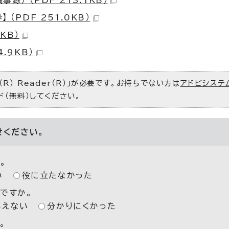
録） （PDF 213.1KB）
（PDF 251.0KB）
KB）
.9KB）
R） Reader（R）」が必要です。お持ちでない方は
アドビシステ
ド（無料）してください。
せください。
。
い
役に立たなかった
ですか。
いえない
分かりにくかった
。