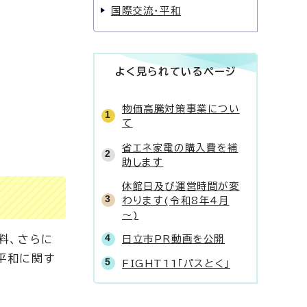
国際交流・平和
よく見られているページ
物価高騰対策事業につい
て
省エネ家電の購入費を補
助します
休館日及び運営時間が変
わります(令和8年4月
～)
料、さらに
日立市PR動画を公開
平和に関す
FIGHT11「パスとく」