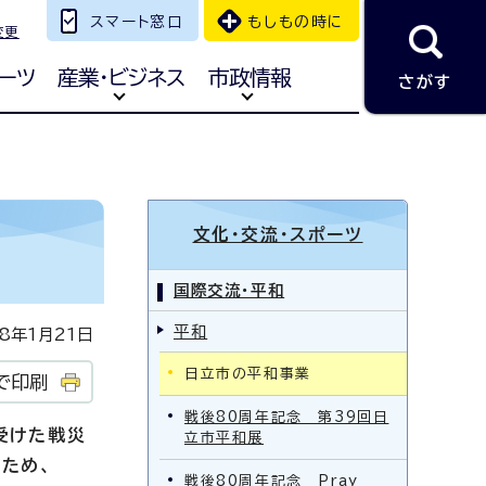
スマート窓口
もしもの時に
変更
ーツ
産業・ビジネス
市政情報
さがす
文化・交流・スポーツ
国際交流・平和
平和
年1月21日
日立市の平和事業
で印刷
戦後80周年記念 第39回日
受けた戦災
立市平和展
ため、
戦後80周年記念 Pray