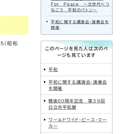
For Peace ～次世代へつ
なごう 平和のバトン～
平和に関する講演会・演奏会を
開催
5（昭和
このページを見た人は次のペ
ージも見ています
平和
平和に関する講演会・演奏会
を開催
戦後80周年記念 第39回
日立市平和展
ワールドワイド・ピース・マー
カー