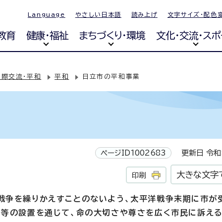
Language
やさしい日本語
読み上げ
文字サイズ・配色
教育
健康・福祉
まちづくり・環境
文化・交流・スポ
国際交流・平和
平和
日立市の平和事業
ページID1002683
更新日 令和8
大きな文字
印刷
戦争を繰りかえすことのないよう、太平洋戦争末期に市が
」等の設置を通じて、命の大切さや尊さを広く市民に訴える