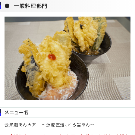
● 一般料理部門
メニュー名
会瀬潮あん天丼 ～漁港直送、とろ旨あん～