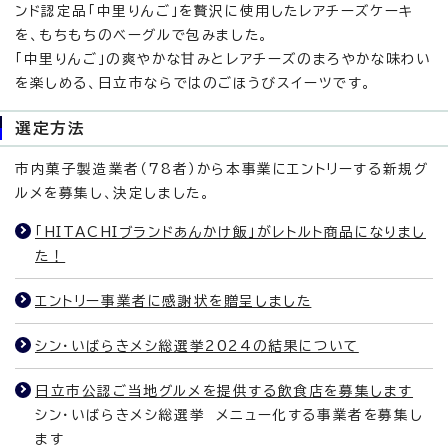
ンド認定品「中里りんご」を贅沢に使用したレアチーズケーキ
を、もちもちのベーグルで包みました。
「中里りんご」の爽やかな甘みとレアチーズのまろやかな味わい
を楽しめる、日立市ならではのごほうびスイーツです。
選定方法
市内菓子製造業者（78者）から本事業にエントリーする新規グ
ルメを募集し、決定しました。
「HITACHIブランドあんかけ飯」がレトルト商品になりまし
た！
エントリー事業者に感謝状を贈呈しました
シン・いばらきメシ総選挙2024の結果について
日立市公認ご当地グルメを提供する飲食店を募集します
シン・いばらきメシ総選挙 メニュー化する事業者を募集し
ます