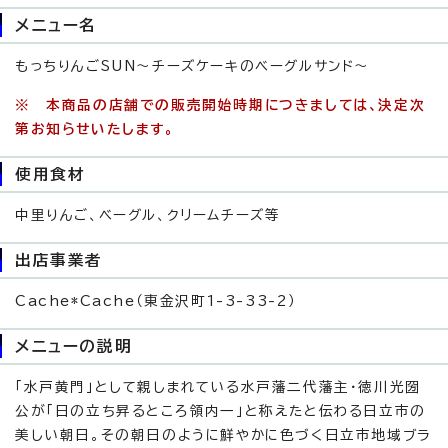
メニュー名
もっちりんごSUN～チーズケーキのベーグルサンド～
※ 本商品の店舗での販売開始時期につきましては、決定次
第お知らせいたします。
使用食材
中里りんご、ベーグル、クリームチーズ等
出店事業者
Cache*Cache（東金沢町1-3-33-2）
メニューの説明
「水戸黄門」として親しまれている水戸藩二代藩主・徳川光圀
公が「日の立ち昇るところ領内一」と称えたと伝わる日立市の
美しい朝日。その朝日のように鮮やかに色づく日立市地域ブラ