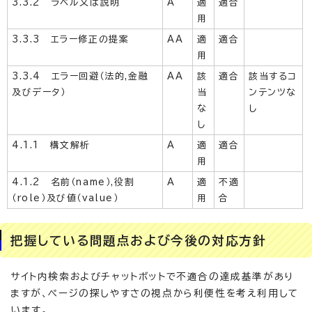
3.3.2 ラベル又は説明
A
適
適合
用
3.3.3 エラー修正の提案
AA
適
適合
用
3.3.4 エラー回避（法的,金融
AA
該
適合
該当するコ
及びデータ）
当
ンテンツな
な
し
し
4.1.1 構文解析
A
適
適合
用
4.1.2 名前（name）,役割
A
適
不適
（role）及び値（value）
用
合
把握している問題点および今後の対応方針
サイト内検索およびチャットボットで不適合の達成基準があり
ますが、ページの探しやすさの視点から利便性を考え利用して
います。