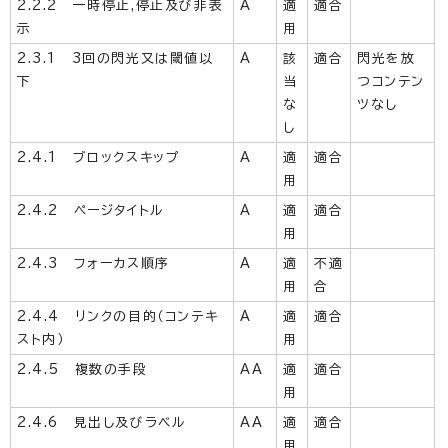
2.2.2 一時停止,停止及び非表
A
適
適合
示
用
2.3.1 3回の閃光又は閾値以
A
該
適合
閃光を放
下
当
つコンテン
な
ツなし
し
2.4.1 ブロックスキップ
A
適
適合
用
2.4.2 ページタイトル
A
適
適合
用
2.4.3 フォーカス順序
A
適
不適
用
合
2.4.4 リンクの目的（コンテキ
A
適
適合
スト内）
用
2.4.5 複数の手段
AA
適
適合
用
2.4.6 見出し及びラベル
AA
適
適合
用