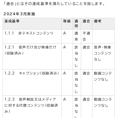
「適合」とはその達成基準を満たしていることを指します。
2024年3月実施
達成基準
等級
適
適合
備考
用
1.1.1 非テキストコンテンツ
A
適
不適
用
合
1.2.1 音声だけ及び映像だけ
A
該
適合
音声・映像
（収録済み）
当
コンテンツ
な
なし
し
1.2.2 キャプション（収録済み）
A
該
適合
動画コンテ
当
ンツなし
な
し
1.2.3 音声解説又はメディア
A
該
適合
動画コンテ
に対する代替コンテンツ（収録済
当
ンツなし
み）
な
し