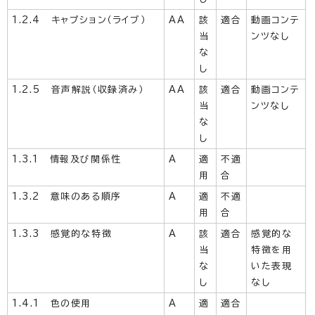
1.2.4 キャプション（ライブ）
AA
該
適合
動画コンテ
当
ンツなし
な
し
1.2.5 音声解説（収録済み）
AA
該
適合
動画コンテ
当
ンツなし
な
し
1.3.1 情報及び関係性
A
適
不適
用
合
1.3.2 意味のある順序
A
適
不適
用
合
1.3.3 感覚的な特徴
A
該
適合
感覚的な
当
特徴を用
な
いた表現
し
なし
1.4.1 色の使用
A
適
適合