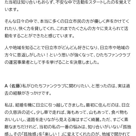
た当初は知り合いもおらず、不安な中で活動をスタートしたのを覚えて
います。
そんな日々の中で、本当に多くの日立市民の方が優しく声をかけてく
れたり、快く力を貸してくれ、これまでたくさんの方々に支えられて活
動をすることができたと感じています。
人や地域を知ることで日立市がどんどん好きになり、日立市や地域の
方々に恩返しがしたい！という思いが強くなって、ひたちファンクラブ
の運営事業者として手を挙げることを決意しました。
A （佐藤）
私がひたちファンクラブに関わりたい、と思ったのは、実は過
去の経験がきっかけです。
私は、結婚を機に日立に引っ越してきました。最初に住んだのは、日立
の久慈浜の近く。少し車で走れば、海もあって、山もあって、食べ物も
おいしいし、道路を走りながら見える海はすごく綺麗。ただ、すごく素
敵なまちだけれど、当初の私の一番の悩みは、知り合いがいない「孤独
感」。その「孤独感」を「楽しい！」に変えてくれたのが、地域で開かれて