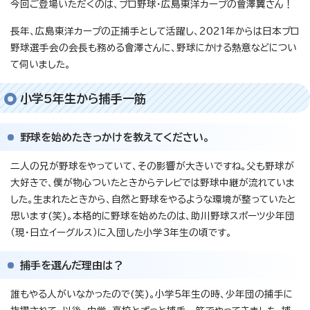
今回ご登場いただくのは、プロ野球・広島東洋カープの會澤翼さん！
長年、広島東洋カープの正捕手として活躍し、2021年からは日本プロ
野球選手会の会長も務める會澤さんに、野球にかける熱意などについ
て伺いました。
小学5年生から捕手一筋
野球を始めたきっかけを教えてください。
二人の兄が野球をやっていて、その影響が大きいですね。父も野球が
大好きで、僕が物心ついたときからテレビでは野球中継が流れていま
した。生まれたときから、自然と野球をやるような環境が整っていたと
思います(笑)。本格的に野球を始めたのは、助川野球スポーツ少年団
（現・日立イーグルス）に入団した小学3年生の頃です。
捕手を選んだ理由は？
誰もやる人がいなかったので(笑)。小学5年生の時、少年団の捕手に