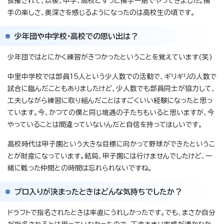
抜擢されて、以後、中学、高校とずっと捕手一筋でやってきました。捕
手の楽しさ、奥深さを感じるようになったのは高校生の頃です。
少年団や中学校・高校での思い出は？
少年団ではとにかく練習がきつかったということを覚えています(笑)
中里中学校では部員15人という少人数での活動で、ギリギリの人数で
試合に臨んだこともありましたけど、少人数でも部員同士が協力して、
工夫しながら練習に取り組んだことはすごくいい経験になったと思っ
ています。今、かつての僕と同じ境遇の子たちもいると思いますが、今
やっていることは間違っていないんだと自信を持ってほしいです。
高校時代は甲子園という大きな目標に向かって野球ができたというこ
とが財産になっています。結局、甲子園には行けませんでしたけど、一
緒に戦った仲間との時間は忘れられないですね。
プロ入りが決まったときはどんな気持ちでしたか？
ドラフトで指名されたときは率直にうれしかったです。でも、まさか自分