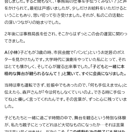
会しました。すると間もなく、「事務局の仕事を手伝ってみない？」と声
をかけられて。最初は戸惑いましたが、少しだけお給料をいただけると
いうこともあり、思い切って引き受けました。それが、私のこの活動と
の深いつながりの始まりでした。
2年後には事務局長を任され、そこからはずっとこの会の運営に関わっ
てきました。
A（小林）
子どもが3歳の時、市民会館で「バンビ」というお芝居のポス
ターを見かけたんです。大学時代に演劇をやっていた私にとって、それ
はとても懐かしく、そして心が躍る出来事でした。
「子どもと一緒に本
格的な舞台が観られるなんて！」と驚いて、すぐに会員になりました。
当時は車も運転できず、妊娠中でもあったので、「何も手伝えません」と
伝えたら、森戸さんが「今は何もしなくていいのよ。できる時に手伝っ
てね」と優しく言ってくれたんです。その言葉が、ずっと心に残っていま
した。
子どもたちと一緒に過ごす時間の中で、舞台を観るという特別な体験
が、私たち親子にとってどれほど大切なものになったか…それは言葉