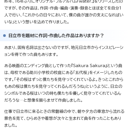
昨年、16年ぶりにオリジナル・フルアルバム『water.』をリリースしたの
ですが、その作品は、作詞・作曲・編曲・演奏・録音とほぼ全てを自分1
人で行い、「これからの日々において、僕の曲が誰かの支えになればい
いな」という想いを込めて作りました。
日立市を題材に作詞・作曲した作品はありますか？
あまり、固有名詞は出さないのですが、地元日立市からインスピレーシ
ョンを得て作った曲もあります。
ある映画のエンディング曲として作った『Sakura Sakura』という曲
は、母校である助川小学校の校庭にある「五代桜」をイメージしたもの
です。「その桜はずっと僕たちを見守ってくれているよ。きっとこれから
もあの桜は僕たちを見守ってくれるんだろうね」というように、日立の
シンボルである桜はいつの時も僕たちを優しく見守ってくれているん
だろうな…と想像を膨らませて作曲しました。
仕事で日立市に来るときの常磐線の中で、朝や夕方の車窓から流れる
景色を見て、ひらめきや着想が次々と生まれて曲を作ったこともあり
ました。