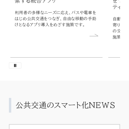
索する統合アプリ
をつな
ティ
利用者の多様なニーズに応え、バスや電車を
はじめ公共交通をつなぎ、自由な移動の手助
自動走行
けとなるアプリ導入をめざす施策です。
寄りのモ
の交通手
施策です
公共交通のスマート化NEWS