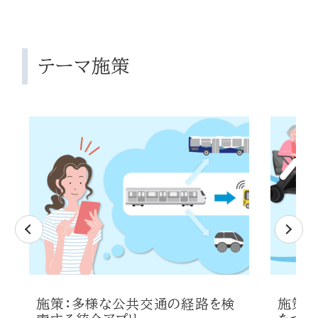
テーマ施策
施策：多様な公共交通の経路を検
施策：