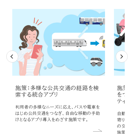
施策：多様な公共交通の経路を検
施策：
索する統合アプリ
をつな
ティ
利用者の多様なニーズに応え、バスや電車を
はじめ公共交通をつなぎ、自由な移動の手助
自動走行
けとなるアプリ導入をめざす施策です。
寄りのモ
の交通手
施策です