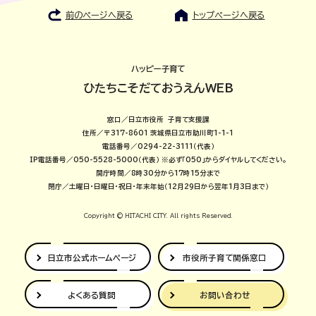
前のページへ戻る
トップページへ戻る
ハッピー子育て
ひたちこそだておうえんWEB
窓口／日立市役所 子育て支援課
住所／〒317-8601 茨城県日立市助川町1-1-1
電話番号／0294-22-3111（代表）
IP電話番号／050-5528-5000（代表）
※必ず「050」からダイヤルしてください。
開庁時間／8時30分から17時15分まで
閉庁／土曜日・日曜日・祝日・年末年始（12月29日から翌年1月3日まで）
Copyright © HITACHI CITY. All rights Reserved.
日立市公式
ホームページ
市役所子育て
関係窓口
よくある質問
お問い合わせ