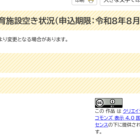
印刷
育施設空き状況（申込期限：令和8年8月
より変更となる場合があります。
この 作品 は
クリエイ
コモンズ 表示 4.0 
センス
の下に提供さ
す。