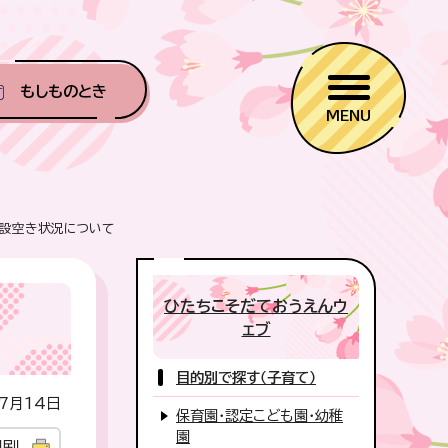
もしものとき
MENU
設空き状況について
ひたちこそだておうえんウ
ェブ
目的別で探す（子育て）
7月14日
保育園・認定こども園・幼稚
園
印刷