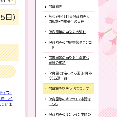
保育園等
5日）
令和9年4月1日保育園等入
園相談・申請受付の日程
保育園等の申込みの流れ
保育園等の申請書類ダウンロ
ード
保育園等の申込みに必要な
書類の確認
保育園・認定こども園（保育部
分）施設一覧
保育施設空き状況について
ティブ・
国際 ライ
保育園等のオンライン申請は
れていま
こちら
保育園等のオンライン申請の