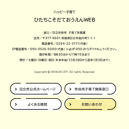
ハッピー子育て
ひたちこそだておうえんWEB
窓口／日立市役所 子育て支援課
住所／〒317-8601 茨城県日立市助川町1-1-1
電話番号／0294-22-3111（代表）
IP電話番号／050-5528-5000（代表）
※必ず「050」からダイヤルしてください。
開庁時間／8時30分から17時15分まで
閉庁／土曜日・日曜日・祝日・年末年始（12月29日から翌年1月3日まで）
Copyright © HITACHI CITY. All rights Reserved.
日立市公式
ホームページ
市役所子育て
関係窓口
よくある質問
お問い合わせ