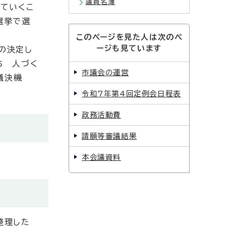
議員名簿
ていくこ
選挙で選
このページを見た人は次のペ
ージも見ています
の決定し
ち 人づく
市議会の運営
議決機
令和7年第4回定例会日程表
政務活動費
請願等審議結果
本会議資料
整理した