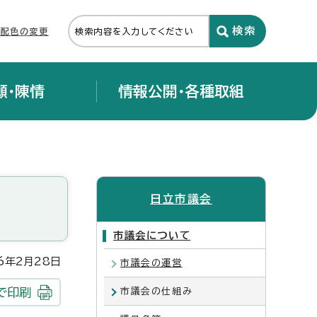
・配色の変更
願・陳情
情報公開・各種取組
日立市議会
市議会について
年2月28日
市議会の運営
で印刷
市議会の仕組み