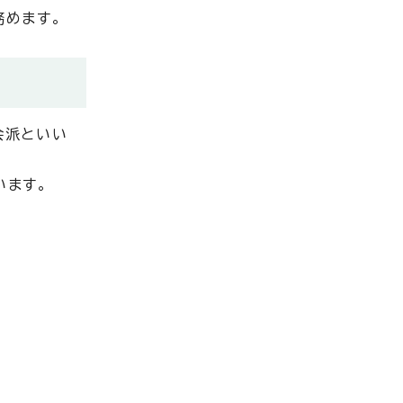
務めます。
会派といい
います。