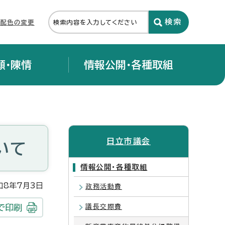
・配色の変更
願・陳情
情報公開・各種取組
日立市議会
いて
情報公開・各種取組
8年7月3日
政務活動費
で印刷
議長交際費