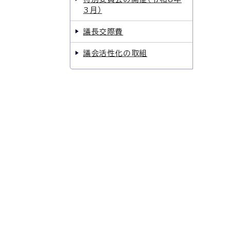
3月）
議長交際費
議会活性化の取組