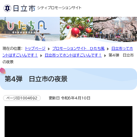
シティプロモーションサイト
現在の位置：
トップページ
プロモーションサイト ひたち風
日立市ってホ
ントはすごいんです！
日立市ってホントはすごいんです！
第4弾 日立市
の夜景
第4弾 日立市の夜景
更新日 令和6年4月10日
ページID1004692