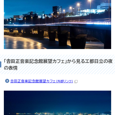
「𠮷田正音楽記念館展望カフェ」から見る工都日立の夜
の表情
𠮷田正音楽記念館展望カフェ
（外部リンク）