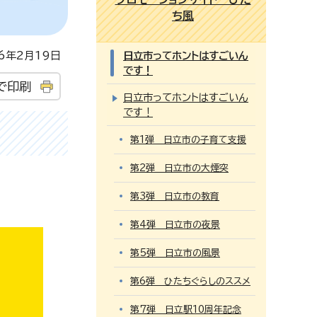
ち風
年2月19日
日立市ってホントはすごいん
です！
で印刷
日立市ってホントはすごいん
です！
第1弾 日立市の子育て支援
第2弾 日立市の大煙突
第3弾 日立市の教育
第4弾 日立市の夜景
第5弾 日立市の風景
第6弾 ひたちぐらしのススメ
第7弾 日立駅10周年記念