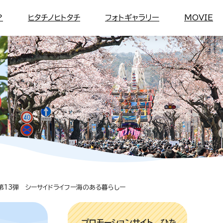
？
ヒタチノヒトタチ
フォトギャラリー
MOVIE
第13弾 シーサイドライフー海のある暮らしー
プロモーションサイト ひた