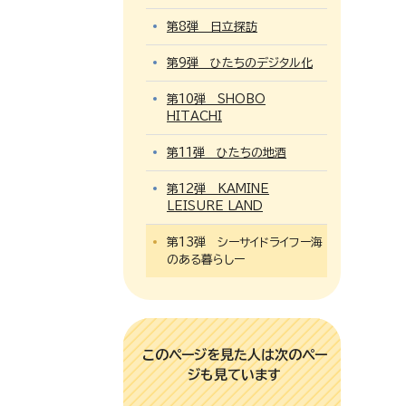
第8弾 日立探訪
第9弾 ひたちのデジタル化
第10弾 SHOBO
HITACHI
第11弾 ひたちの地酒
第12弾 KAMINE
LEISURE LAND
第13弾 シーサイドライフー海
のある暮らしー
このページを見た人は次のペー
ジも見ています