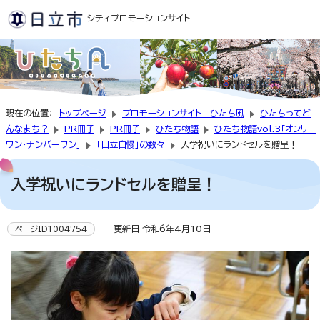
シティプロモーションサイト
現在の位置：
トップページ
プロモーションサイト ひたち風
ひたちってど
んなまち？
PR冊子
PR冊子
ひたち物語
ひたち物語vol.3「オンリー
ワン・ナンバーワン」
「日立自慢」の数々
入学祝いにランドセルを贈呈！
入学祝いにランドセルを贈呈！
更新日 令和6年4月10日
ページID1004754