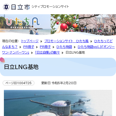
シティプロモーションサイト
現在の位置：
トップページ
プロモーションサイト ひたち風
ひたちってど
んなまち？
PR冊子
PR冊子
ひたち物語
ひたち物語vol.3「オンリー
ワン・ナンバーワン」
「日立自慢」の数々
日立LNG基地
日立LNG基地
更新日 令和6年2月28日
ページID1004726