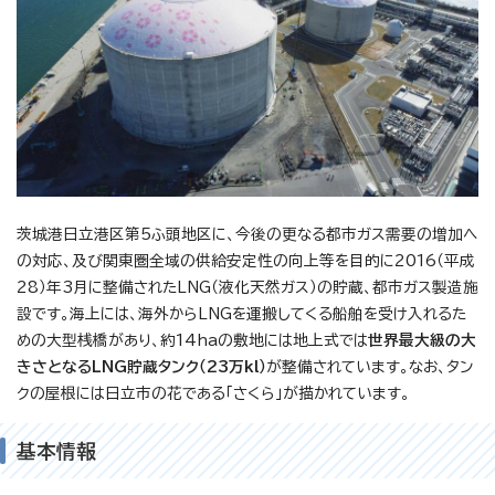
茨城港日立港区第5ふ頭地区に、今後の更なる都市ガス需要の増加へ
の対応、及び関東圏全域の供給安定性の向上等を目的に2016（平成
28）年3月に整備されたLNG（液化天然ガス）の貯蔵、都市ガス製造施
設です。海上には、海外からLNGを運搬してくる船舶を受け入れるた
めの大型桟橋があり、約14haの敷地には地上式では
世界最大級の大
きさとなるLNG貯蔵タンク（23万kl）
が整備されています。なお、タン
クの屋根には日立市の花である「さくら」が描かれています。
基本情報