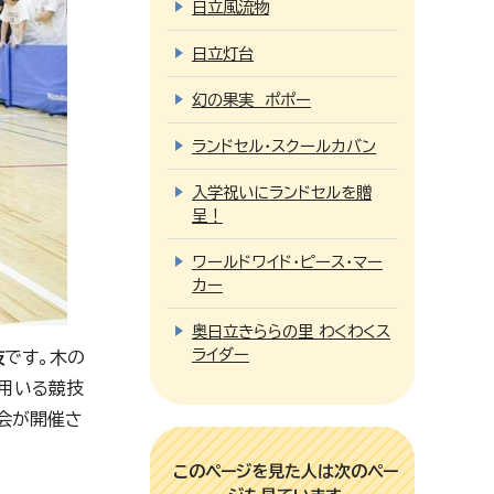
日立風流物
日立灯台
幻の果実 ポポー
ランドセル・スクールカバン
入学祝いにランドセルを贈
呈！
ワールドワイド・ピース・マー
カー
奥日立きららの里 わくわくス
ライダー
技
です。木の
を用いる競技
大会が開催さ
このページを見た人は次のペー