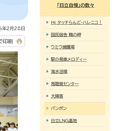
「日立自慢」の数々
Hi タッチらんど・ハレニコ！
年2月28日
国民宿舎 鵜の岬
で印刷
ウミウ捕獲場
駅の発車メロディー
海水浴場
視聴覚センター
大障害
パンポン
日立LNG基地