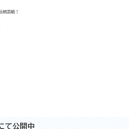
伝統芸能！
！
にて公開中