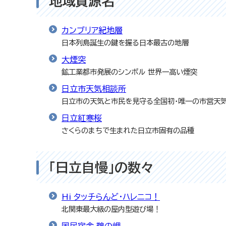
地域資源名
カンブリア紀地層
日本列島誕生の鍵を握る日本最古の地層
大煙突
鉱工業都市発展のシンボル 世界一高い煙突
日立市天気相談所
日立市の天気と市民を見守る全国初・唯一の市営天
日立紅寒桜
さくらのまちで生まれた日立市固有の品種
「日立自慢」の数々
Hi タッチらんど・ハレニコ！
北関東最大級の屋内型遊び場！