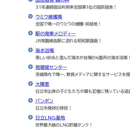
国民宿舎 鵜の岬
31年連続宿泊利用率全国第1位の国民宿舎！
ウミウ捕獲場
全国で唯一のウミウの捕獲・供給地！
駅の発車メロディー
JR常磐線各駅に流れる昭和歌謡曲！
海水浴場
美しい砂浜と澄んだ海水が自慢の6箇所の海水浴場
視聴覚センター
茨城県内で唯一、教育メディアに関するサービスを
大障害
日立市出身の子どもたちが最も記憶に残っている遊
パンポン
日立市発祥の球技！
日立LNG基地
世界最大級のLNG貯蔵タンク！