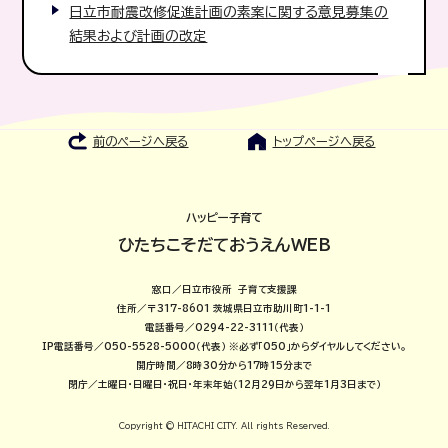
日立市耐震改修促進計画の素案に関する意見募集の
結果および計画の改定
前のページへ戻る
トップページへ戻る
ハッピー子育て
ひたちこそだておうえんWEB
窓口／日立市役所 子育て支援課
住所／〒317-8601 茨城県日立市助川町1-1-1
電話番号／0294-22-3111（代表）
IP電話番号／050-5528-5000（代表）
※必ず「050」からダイヤルしてください。
開庁時間／8時30分から17時15分まで
閉庁／土曜日・日曜日・祝日・年末年始（12月29日から翌年1月3日まで）
Copyright © HITACHI CITY. All rights Reserved.