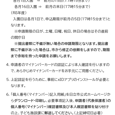
各月1日入園 ⇒ 前月の15日（17時15分まで）
各月16日入園 ⇒ 前月の末日（17時15分まで）
（R8年度）
入園日は各月1日で、申込期限が前月の5日（17時15分まで）と
なります。
※申請期限の日が、土曜、日曜、祝日、休日の場合はその直前
の開庁日
※提出書類に不備が無い場合の申請期限となります。提出書
類に不備があった場合は、市から修正の依頼をしますので、期限
まで余裕を持った申請をお願いします。
申請者のマイナンバーカードの認証により本人確認を行いますの
で、あらかじめマイナンバーカードをお手元にご用意ください。
上記認証を行うために、事前にxIDアプリのインストールが必要と
なります。
「個人番号（マイナンバー）記入用紙」を日立市公式ホームページか
ら
ダウンロード・印刷し
、必要事項記入後、
申請者（代表保護者）の
個人番号（マイナンバー）確認書類及び本人確認書類を貼り付け
の上、子ども施設課に
郵送してください
。（上記締切日必着）