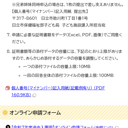
※兄弟姉妹同時申込の場合は、1枚の提出で差し支えありません。
【個人番号（マイナンバー）記入用紙 提出先】
〒317-8601 日立市助川町1丁目1番1号
日立市保健福祉部子ども局 子ども施設課入所担当宛
申請に必要な証明書類をデータ（Excel、PDF、画像）でご用意く
ださい。
証明書類等の添付データの容量には、下記のとおり上限がありま
すので、あらかじめ添付するデータの容量を調整してください。
一つの添付ファイルの容量上限：10MB
一回の回答全体の添付ファイルの容量上限：100MB
個人番号（マイナンバー）記入用紙（記載例有り） （PDF
160.9KB）
オンライン申請フォーム
【令和7年度途中入園用】オンライン申請フォーム
（外部リンク）