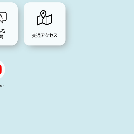
ある
交通アクセス
問
be