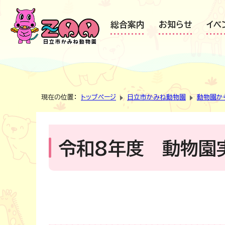
総合案内
お知らせ
イベ
現在の位置：
トップページ
日立市かみね動物園
動物園か
令和8年度 動物園