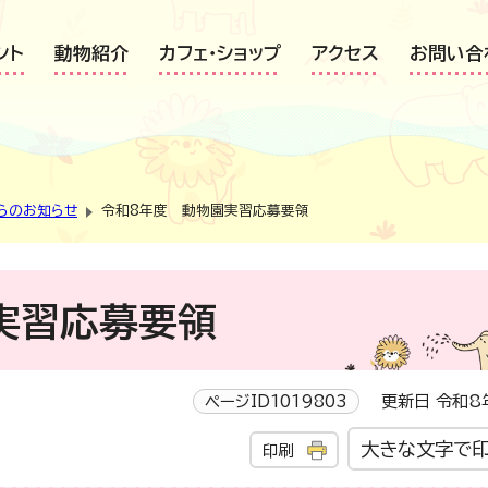
ント
動物紹介
カフェ・ショップ
アクセス
お問い合
らのお知らせ
令和8年度 動物園実習応募要領
実習応募要領
ページID1019803
更新日 令和8
大きな文字で
印刷