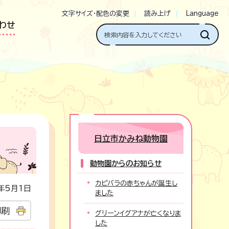
文字サイズ・配色の変更
読み上げ
Language
わせ
日立市かみね動物園
動物園からのお知らせ
カピバラの赤ちゃんが誕生し
年5月1日
ました
印刷
グリーンイグアナが亡くなりま
した