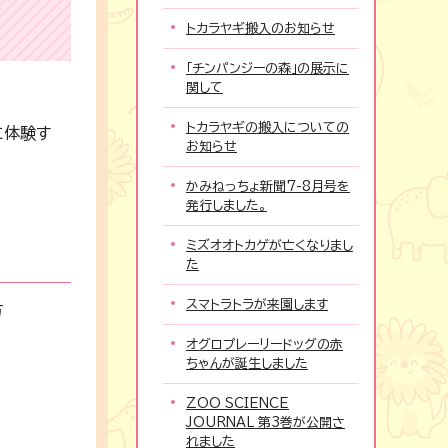
トカラヤギ搬入のお知らせ
「チンパンジーの森」の展示に
関して
トカラヤギの搬入についての
に体験す
お知らせ
かみねっちょ新聞7-8月号を
発行しました。
ミズオオトカゲが亡くなりまし
た
スマトラトラが来園します
方
オグロプレーリードッグの赤
ちゃんが誕生しました
ZOO SCIENCE
JOURNAL 第3巻が公開さ
れました