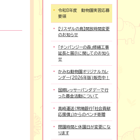
令和8年度 動物園実習応募
要領
【リスザルの島】開放時間変更
のお知らせ
「チンパンジーの森」修繕工事
延長と展示に関してのお知ら
せ
かみね動物園オリジナルカレ
ンダー(2026年版)販売中！
国際レッサーパンダデーで行
った募金活動について
真崎運送（常陽銀行「社会貢献
応援債」）からのベンチ寄贈
閉園時間と休園日が変更にな
ります