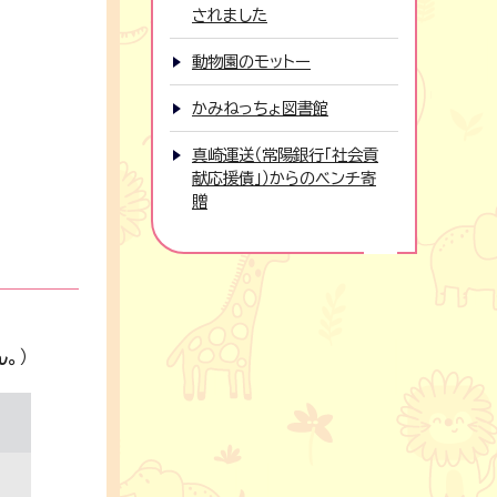
されました
動物園のモットー
かみねっちょ図書館
真崎運送（常陽銀行「社会貢
献応援債」）からのベンチ寄
贈
ん。
）