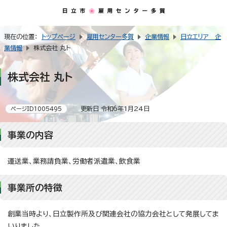
現在の位置：
トップページ
雇用センター多賀
企業情報
日立エリア 企
業情報
株式会社 丸ト
株式会社 丸ト
更新日 令和6年1月24日
ページID1005495
事業の内容
運送業、業務請負業、労働者派遣業、飲食業
事業所の特徴
創業当時より、日立製作所及び関連会社の協力会社として発展してま
いりました。