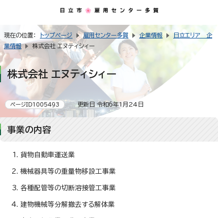
現在の位置：
トップページ
雇用センター多賀
企業情報
日立エリア 企
業情報
株式会社 エヌティシィー
株式会社 エヌティシィー
更新日 令和6年1月24日
ページID1005493
事業の内容
貨物自動車運送業
機械器具等の重量物移設工事業
各種配管等の切断溶接管工事業
建物機械等分解撤去する解体業