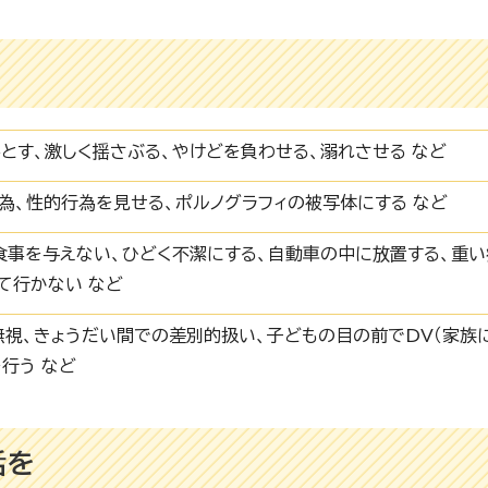
落とす、激しく揺さぶる、やけどを負わせる、溺れさせる など
為、性的行為を見せる、ポルノグラフィの被写体にする など
食事を与えない、ひどく不潔にする、自動車の中に放置する、重
て行かない など
無視、きょうだい間での差別的扱い、子どもの目の前でDV（家族
行う など
話を