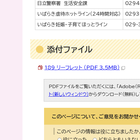
日立警察署 生活安全課
0294
いばらき虐待ホットライン（24時間対応）
0293
いばらき妊娠・子育てほっとライン
029-
添付ファイル
189_リーフレット （PDF 3.5MB）
PDFファイルをご覧いただくには、「Adobe（R
ト（新しいウィンドウ）
からダウンロード（無料）し
このページについて、ご意見をお聞かせ
このページの情報は役に立ちましたか
役に立った
どちらともいえな