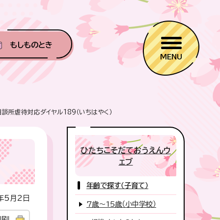
もしものとき
MENU
談所虐待対応ダイヤル189（いちはやく）
ひたちこそだておうえんウ
ェブ
年齢で探す（子育て）
年5月2日
7歳～15歳（小中学校）
印刷