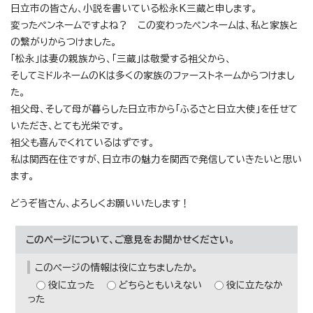
日立市の皆さん、小説を書いている松永K三蔵と申します。
変ったペンネームですよね？ この変わったペンネームは、私と家族と
の繋がりからつけました。
「松永」は妻の親族から、「三蔵」は敬愛する祖父から、
そしてミドルネームのKは多くの家族のファーストネームからつけまし
た。
祖父母、そして母が暮らした日立市から「ふるさと日立大使」を任せて
いただき、とても光栄です。
祖父も喜んでくれているはずです。
私は関西在住ですが、日立市の魅力を関西で発信していきたいと思い
ます。
どうぞ皆さん、よろしくお願いいたします！
このページについて、ご意見をお聞かせください。
このページの情報は役に立ちましたか。
役に立った
どちらともいえない
役に立たなか
った