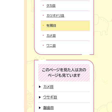
タカ目
カツオドリ目
有隣目
カメ目
ワニ目
このページを見た人は次の
ページも見ています
カメ目
ウサギ目
齧歯目