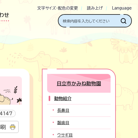
文字サイズ・配色の変更
読み上げ
Language
わせ
日立市かみね動物園
動物紹介
長鼻目
4147
齧歯目
印刷
ウサギ目