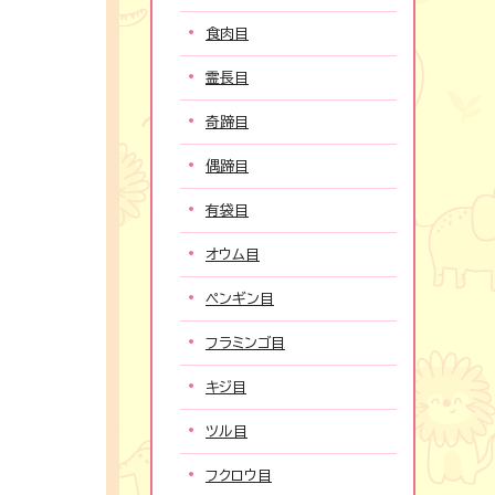
食肉目
霊長目
奇蹄目
偶蹄目
有袋目
オウム目
ペンギン目
フラミンゴ目
キジ目
ツル目
フクロウ目