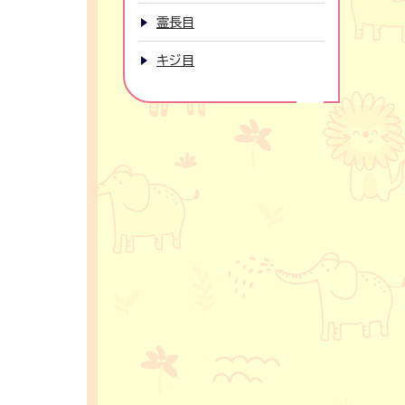
霊長目
キジ目