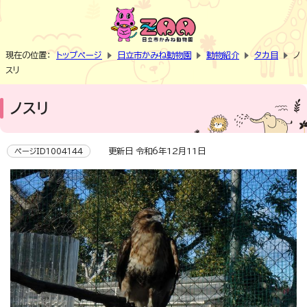
現在の位置：
トップページ
日立市かみね動物園
動物紹介
タカ目
ノ
スリ
ノスリ
更新日 令和6年12月11日
ページID1004144