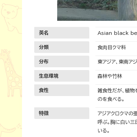
英名
Asian black b
分類
食肉目クマ科
分布
東アジア、東南ア
生息環境
森林や竹林
食性
雑食性だが、植物
のを食べる。
特徴
アジアクロクマの
呼ぶ。胸に白い三
いる。