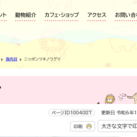
ント
動物紹介
カフェ・ショップ
アクセス
お問い合
食肉目
ニッポンツキノワグマ
マ
ページID1004087
更新日 令和6年1
大きな文字で
印刷