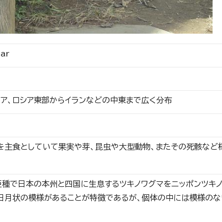
ear
ジア、ロシア東部からイランなどの中東まで広く分布
を主食としていて果実や芽、昆虫や大型動物、またその死骸など
亜種で日本の本州と四国に生息するツキノワグマをニッポンツキ
日月状の模様があることが特徴であるが、個体の中には模様のな