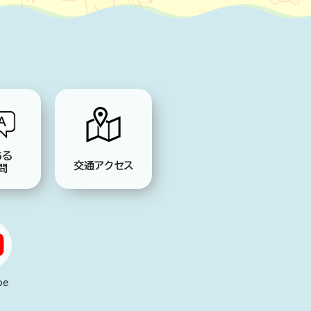
ある
交通アクセス
問
be