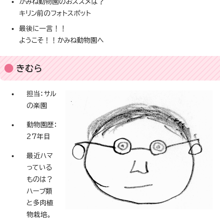
かみね動物園のおススメは？
キリン前のフォトスポット
最後に一言！！
ようこそ！！かみね動物園へ
きむら
担当：サル
の楽園
動物園歴：
27年目
最近ハマ
っている
ものは？
ハーブ類
と多肉植
物栽培。