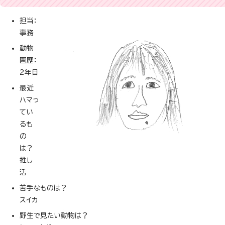
担当：
事務
動物
園歴：
2年目
最近
ハマっ
てい
るも
の
は？
推し
活
苦手なものは？
スイカ
野生で見たい動物は？