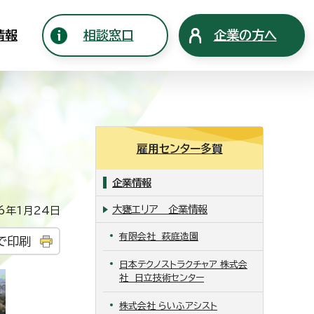
情報
相談窓口
企業の方へ
雇用センター多賀
企業情報
大甕エリア 企業情報
年1月24日
有限会社 萩庭造園
で印刷
日本テクノストラクチャア 株式会
社 日立技術センター
株式会社 らいふアシスト