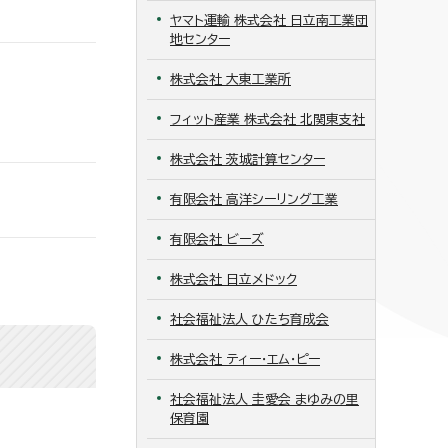
ヤマト運輸 株式会社 日立南工業団
地センター
株式会社 大東工業所
フィット産業 株式会社 北関東支社
株式会社 茨城計算センター
有限会社 高洋シーリング工業
有限会社 ビーズ
株式会社 日立メドック
社会福祉法人 ひたち育成会
株式会社 ティー・エム・ピー
社会福祉法人 圭愛会 まゆみの里
保育園