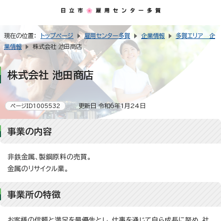
現在の位置：
トップページ
雇用センター多賀
企業情報
多賀エリア 企
業情報
株式会社 池田商店
株式会社 池田商店
更新日 令和6年1月24日
ページID1005532
事業の内容
非鉄金属、製鋼原料の売買。
金属のリサイクル業。
事業所の特徴
お客様の信頼と満足を最優先とし、仕事を通じて自ら成長に努め、社