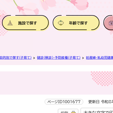
施設で探す
年齢で探す
目的別で探す（子育て）
健診（検診）・予防接種（子育て）
妊産婦・乳幼児健
ページID1001677
更新日 令和8
大きな文字で