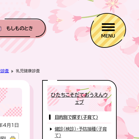
もしものとき
MENU
康診査
乳児健康診査
ひたちこそだておうえんウ
ェブ
目的別で探す（子育て）
年4月1日
健診（検診）・予防接種（子育
て）
印刷