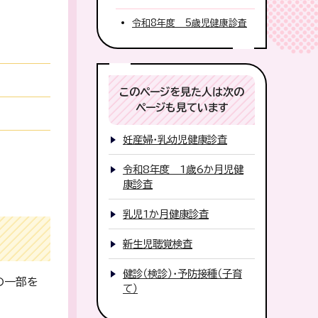
令和8年度 5歳児健康診査
このページを見た人は次の
ページも見ています
妊産婦・乳幼児健康診査
令和8年度 1歳6か月児健
康診査
乳児1か月健康診査
新生児聴覚検査
健診（検診）・予防接種（子育
の一部を
て）