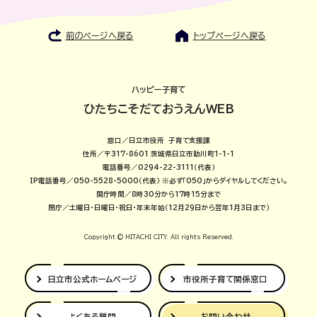
前のページへ戻る
トップページへ戻る
ハッピー子育て
ひたちこそだておうえんWEB
窓口／日立市役所 子育て支援課
住所／〒317-8601 茨城県日立市助川町1-1-1
電話番号／0294-22-3111（代表）
IP電話番号／050-5528-5000（代表）
※必ず「050」からダイヤルしてください。
開庁時間／8時30分から17時15分まで
閉庁／土曜日・日曜日・祝日・年末年始（12月29日から翌年1月3日まで）
Copyright © HITACHI CITY. All rights Reserved.
日立市公式
ホームページ
市役所子育て
関係窓口
よくある質問
お問い合わせ