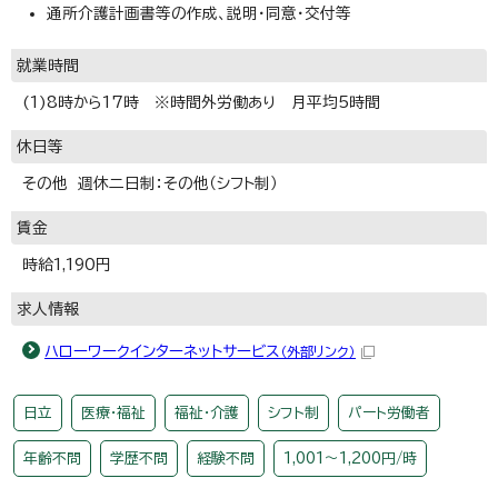
通所介護計画書等の作成、説明・同意・交付等
就業時間
(1)8時から17時 ※時間外労働あり 月平均5時間
休日等
その他 週休二日制：その他（シフト制）
賃金
時給1,190円
求人情報
ハローワークインターネットサービス
（外部リンク）
日立
医療・福祉
福祉・介護
シフト制
パート労働者
年齢不問
学歴不問
経験不問
1,001～1,200円/時