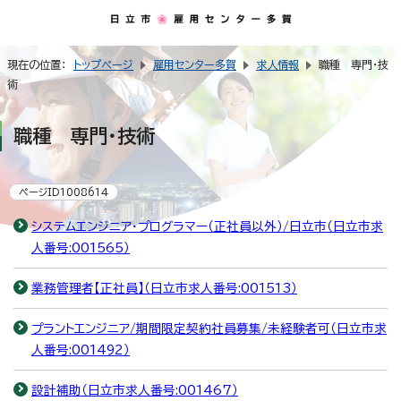
現在の位置：
トップページ
雇用センター多賀
求人情報
職種 専門・技
術
職種 専門・技術
ページID1008614
システムエンジニア・プログラマー（正社員以外）/日立市（日立市求
人番号:001565）
業務管理者【正社員】（日立市求人番号:001513）
プラントエンジニア/期間限定契約社員募集/未経験者可（日立市求
人番号:001492）
設計補助（日立市求人番号:001467）