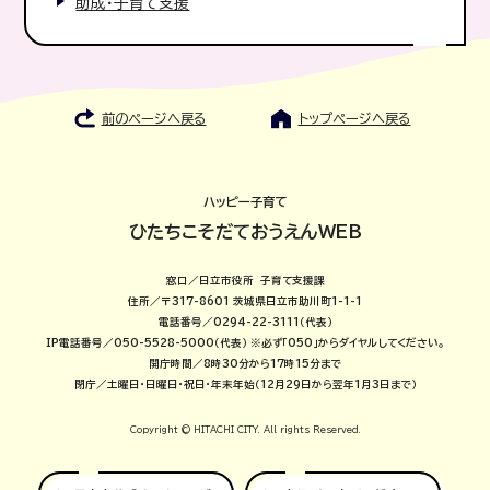
助成・子育て支援
前のページへ戻る
トップページへ戻る
ハッピー子育て
ひたちこそだておうえんWEB
窓口／日立市役所 子育て支援課
住所／〒317-8601 茨城県日立市助川町1-1-1
電話番号／0294-22-3111（代表）
IP電話番号／050-5528-5000（代表）
※必ず「050」からダイヤルしてください。
開庁時間／8時30分から17時15分まで
閉庁／土曜日・日曜日・祝日・年末年始（12月29日から翌年1月3日まで）
Copyright © HITACHI CITY. All rights Reserved.