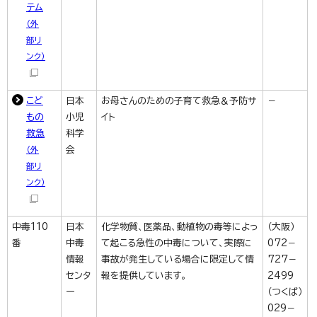
テム
（外
部リ
ンク）
こど
日本
お母さんのための子育て救急＆予防サ
－
もの
小児
イト
救急
科学
会
（外
部リ
ンク）
中毒110
日本
化学物質、医薬品、動植物の毒等によっ
（大阪）
番
中毒
て起こる急性の中毒について、実際に
072－
情報
事故が発生している場合に限定して情
727－
センタ
報を提供しています。
2499
ー
（つくば）
029－