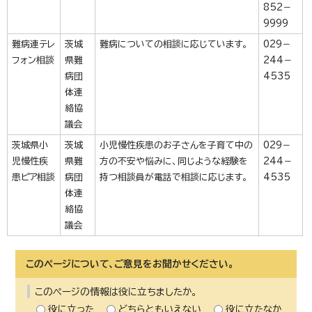
852－
9999
難病連テレ
茨城
難病についての相談に応じています。
029－
フォン相談
県難
244－
病団
4535
体連
絡協
議会
茨城県小
茨城
小児慢性疾患のお子さんを子育て中の
029－
児慢性疾
県難
方の不安や悩みに、同じような経験を
244－
患ピア相談
病団
持つ相談員が電話で相談に応じます。
4535
体連
絡協
議会
このページについて、ご意見をお聞かせください。
このページの情報は役に立ちましたか。
役に立った
どちらともいえない
役に立たなか