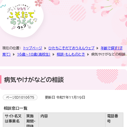
現在の位置：
トップページ
ひたちこそだておうえんウェブ
年齢で探す（子
育て）
16歳～18歳（高校生）
相談・もしものとき
病気やけがなどの相談
病気やけがなどの相談
更新日 令和7年11月19日
ページID1010675
相談窓口一覧
サイト名又
実施
内容
電話番
は事業名
期間・
号
団体