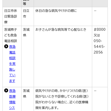
等
日立市休
日立
休日の急な病気やけがの際に
－
日緊急診
市
療
茨城県子
茨城
お子さんが急な病気等で心配なとき
#8000
ども救急
県
又は
電話相談
050-
救急
5445-
電話
2856
相談
を実
施し
てい
ます
救急
茨城
病気やけがの時、かかりつけの病（医）
－
医療
県
院がないときや診察してくれる病（医）
情報
院がわからない場合に、近くの医療機
シス
関を案内します。