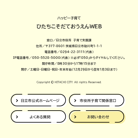
ハッピー子育て
ひたちこそだておうえんWEB
窓口／日立市役所 子育て支援課
住所／〒317-8601 茨城県日立市助川町1-1-1
電話番号／0294-22-3111（代表）
IP電話番号／050-5528-5000（代表）
※必ず「050」からダイヤルしてください。
開庁時間／8時30分から17時15分まで
閉庁／土曜日・日曜日・祝日・年末年始（12月29日から翌年1月3日まで）
Copyright © HITACHI CITY. All rights Reserved.
日立市公式
ホームページ
市役所子育て
関係窓口
よくある質問
お問い合わせ