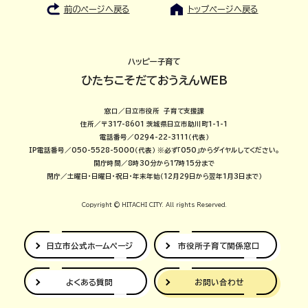
前のページへ戻る
トップページへ戻る
ハッピー子育て
ひたちこそだておうえんWEB
窓口／日立市役所 子育て支援課
住所／〒317-8601 茨城県日立市助川町1-1-1
電話番号／0294-22-3111（代表）
IP電話番号／050-5528-5000（代表）
※必ず「050」からダイヤルしてください。
開庁時間／8時30分から17時15分まで
閉庁／土曜日・日曜日・祝日・年末年始（12月29日から翌年1月3日まで）
Copyright © HITACHI CITY. All rights Reserved.
日立市公式
ホームページ
市役所子育て
関係窓口
よくある質問
お問い合わせ